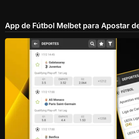
App de Fútbol Melbet para Apostar de