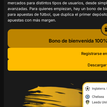
mercados para distintos tipos de usuarios, desde simp
avanzadas. Para quienes empiezan, hay un bono de b
para apuestas de fútbol, que duplica el primer depósit
apuestas con más margen.
Bono de bienvenida 100
Registrarse e
Descargar