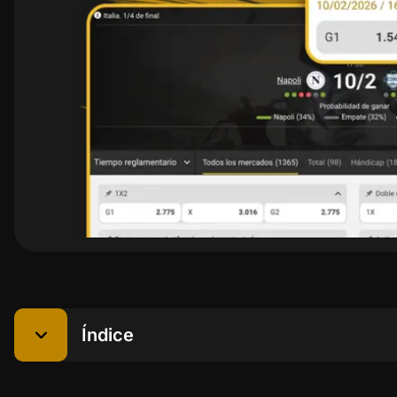
Índice
Cómo Empezar a Apostar al Fútbol en Melbet Argentin