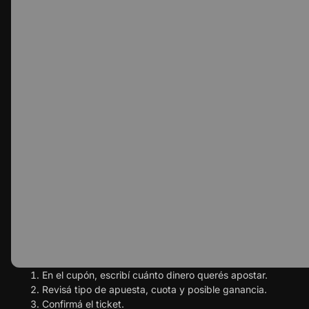
En el cupón, escribí cuánto dinero querés apostar.
Revisá tipo de apuesta, cuota y posible ganancia.
Confirmá el ticket.