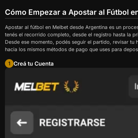
App de Fútbol Melbet para Apostar desde el Celular
Cómo Empezar a Apostar al Fútbol en
Bono de Bienvenida para Apuestas de Fútbol
Torneos y Ligas de Fútbol Más Populares para Apostar
Apostar al fútbol en Melbet desde Argentina es un proce
Tipos de Apuestas de Fútbol Disponibles en Melbet
tenés el recorrido completo, desde el registro hasta la p
Consejos para Apostar al Fútbol de Manera Responsabl
Desde ese momento, podés seguir el partido, revisar tu his
FAQ
hacia los mismos métodos de pago que uses para deposi
Creá tu Cuenta
1