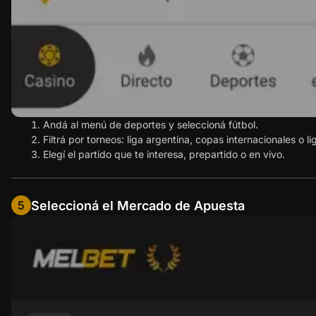
Andá al menú de deportes y seleccioná fútbol.
Filtrá por torneos: liga argentina, copas internacionales o l
Elegí el partido que te interesa, prepartido o en vivo.
Seleccioná el Mercado de Apuesta
5