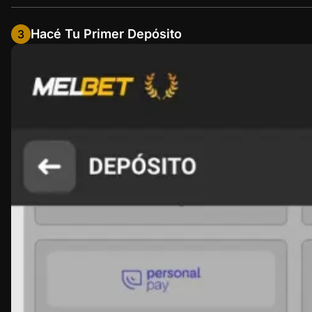
Hacé Tu Primer Depósito
3