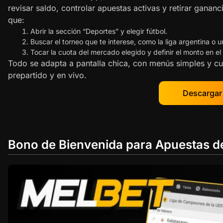
revisar saldo, controlar apuestas activas y retirar gananc
que:
Abrir la sección “Deportes” y elegir fútbol.
Buscar el torneo que te interese, como la liga argentina o u
Tocar la cuota del mercado elegido y definir el monto en el
Todo se adapta a pantalla chica, con menús simples y cu
prepartido y en vivo.
Descargar
Bono de Bienvenida para Apuestas de