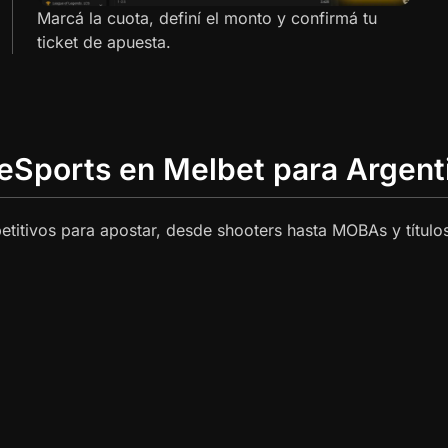
Marcá la cuota, definí el monto y confirmá tu
ticket de apuesta.
eSports en Melbet para Argent
itivos para apostar, desde shooters hasta MOBAs y títulos 