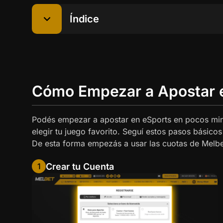
Índice
Cómo Empezar a Apostar en eSports en Melbet A
Opciones de Apuestas de eSports en Melbet par
Apuestas en Dota 2: Mapas, Kills y Torneos Top
Cómo Empezar a Apostar e
Apuestas en CS2 (CS:GO): Clásicos de los Shoot
Apuestas en League of Legends: Ligas Regional
Apuestas en StarCraft II: Duelos 1v1 de Alto Nivel
Podés empezar a apostar en eSports en pocos min
Apuestas en Valorant: Táctica Moderna y Acción
elegir tu juego favorito. Seguí estos pasos básicos
Cómo Apostar en eSports desde la App Móvil d
De esta forma empezás a usar las cuotas de Melbe
Bonos de Bienvenida para Apuestas de eSports 
Tipos de Apuestas de eSports Disponibles en M
Crear tu Cuenta
1
Grandes Torneos de eSports para Apostar en M
Ventajas de Apostar en eSports en Melbet Argen
Consejos y Estrategias para Ganar Más en Apue
FAQ