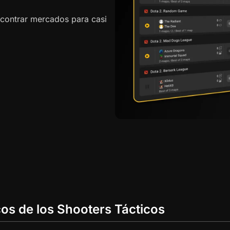
ncontrar mercados para casi
os de los Shooters Tácticos