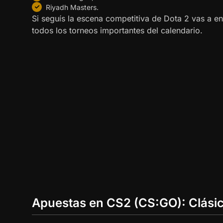
Riyadh Masters.
Si seguís la escena competitiva de Dota 2 vas a e
todos los torneos importantes del calendario.
Apuestas en CS2 (CS:GO): Clásic