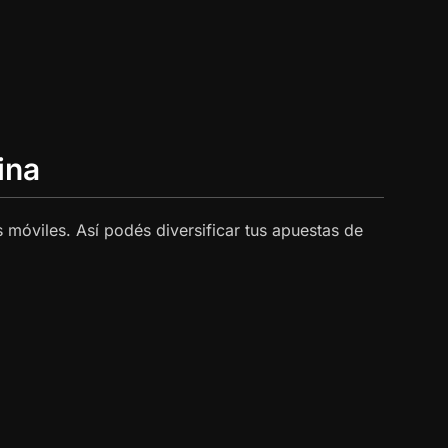
ina
móviles. Así podés diversificar tus apuestas de