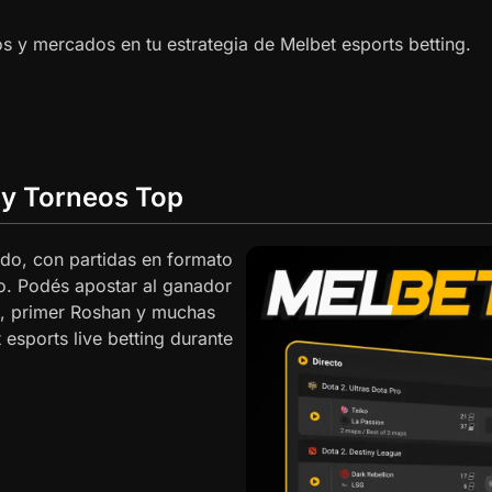
s y mercados en tu estrategia de Melbet esports betting.
 y Torneos Top
o, con partidas en formato
o. Podés apostar al ganador
lls, primer Roshan y muchas
esports live betting durante