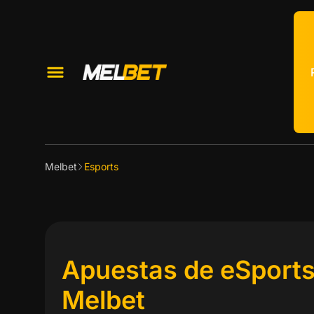
Melbet
Esports
Apuestas de eSports
Melbet