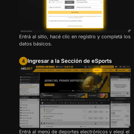
Entrá al sitio, hacé clic en registro y completá los
datos básicos.
Ingresar a la Sección de eSports
4
Entrá al menú de deportes electrónicos y elegí el