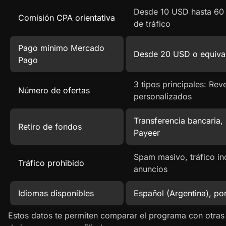
Desde 10 USD hasta 60 U
Comisión CPA orientativa
de tráfico
Pago mínimo Mercado
Desde 20 USD o equival
Pago
3 tipos principales: Re
Número de ofertas
personalizados
Transferencia bancaria,
Retiro de fondos
Payeer
Spam masivo, tráfico in
Tráfico prohibido
anuncios
Idiomas disponibles
Español (Argentina), por
Estos datos te permiten comparar el programa con otras 