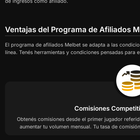
de ingresos como afiliado.
Ventajas del Programa de Afiliados M
El programa de afiliados Melbet se adapta a las condici
línea. Tenés herramientas y condiciones pensadas para e
Comisiones Competiti
Obtenés comisiones desde el primer jugador referid
aumentar tu volumen mensual. Tu tasa de comisión s