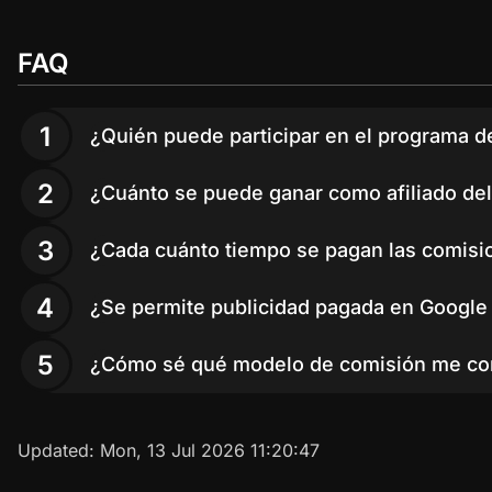
FAQ
¿Quién puede participar en el programa d
¿Cuánto se puede ganar como afiliado de
¿Cada cuánto tiempo se pagan las comisi
¿Se permite publicidad pagada en Google 
¿Cómo sé qué modelo de comisión me co
Updated:
Mon, 13 Jul 2026 11:20:47