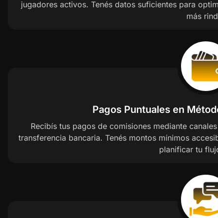
jugadores activos. Tenés datos suficientes para opti
más rind
Pagos Puntuales en Métod
Recibís tus pagos de comisiones mediante canale
transferencia bancaria. Tenés montos mínimos accesib
planificar tu flu