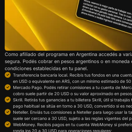
Como afiliado del programa en Argentina accedés a varia
segura. Podés cobrar en pesos argentinos o en moneda e
condiciones establecidas en tu panel.
Transferencia bancaria local. Recibís tus fondos en una cuen
en USD o equivalente en ARS, con un mínimo estimado de 50 
Mercado Pago. Podés retirar comisiones a tu cuenta de Merc
cobro suele partir de 20 USD o su valor aproximado en pesos
Skrill. Retirás tus ganancias a tu billetera Skrill, útil si tra
pago habitual se sitúa en torno a 30 USD, convertido si es n
Neteller. Enviás tus comisiones a Neteller para luego usar la t
suele ser cercano a 30 USD, sujeto a las reglas vigentes del 
WebMoney. Recibís pagos en tu cuenta WebMoney si preferís ge
ronda los 20 a 30 USD para operaciones regulares;