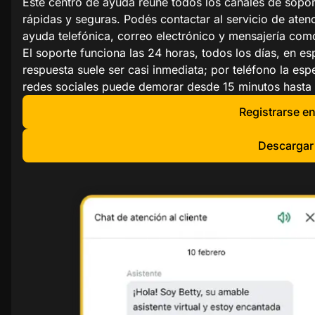
Este centro de ayuda reúne todos los canales de sopo
rápidas y seguras. Podés contactar al servicio de atenc
ayuda telefónica, correo electrónico y mensajería co
El soporte funciona las 24 horas, todos los días, en esp
respuesta suele ser casi inmediata; por teléfono la es
redes sociales puede demorar desde 15 minutos hasta
Registrarse e
Descargar