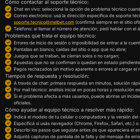
Cómo contactar al soporte técnico:
Chat en vivo: seleccioná la opción de problema técnico cuand
Correo electrónico: usá la dirección específica de soporte téc
soporte.tecnico@melbet.com
(confirmá siempre en el sitio ofic
Teléfono: al llamar al número de atención, pedí hablar con el 
Problemas que trata el equipo técnico:
Errores de inicio de sesión o imposibilidad de entrar a la cuent
Pantallas en blanco, caídas del sitio o app que no abre;
Juegos que se traban, se cierran solos o no cargan;
Apuestas que no se confirman o quedan en estado pendiente
Pagos rechazados sin motivo aparente o errores al cargar el
Tiempos de respuesta y resolución:
A través de chat: primera respuesta en minutos, solución rá
Por mail técnico: análisis inicial en pocas horas y resolución
Si el problema afecta a más usuarios, puede abrirse un incid
oficiales.
Cómo ayudar al equipo técnico a resolver más rápido:
Indicá el modelo de tu celular o computadora y la versión del
Especificá si usás navegador (Chrome, Firefox, Safari, etc.) o
Describí los pasos que seguiste antes de que apareciera el er
Adjuntá capturas de pantalla de la falla y del mensaje de err