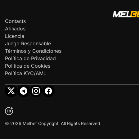
Contacts
Afiliados
Licencia
Juego Responsable
Términos y Condiciones
Política de Privacidad
Política de Сookies
Política KYC/AML
© 2026 Melbet Copyright. All Rights Reserved