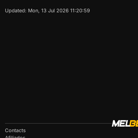
Updated:
Mon, 13 Jul 2026 11:20:59
Contacts
Afiliados